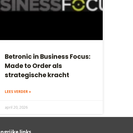
Betronic in Business Focus:
Made to Order als
strategische kracht
LEES VERDER »
april 20, 2026
ngrijke links