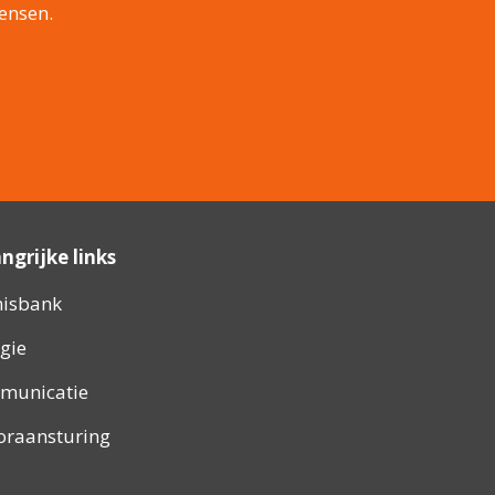
ensen.
ngrijke links
nisbank
gie
municatie
oraansturing