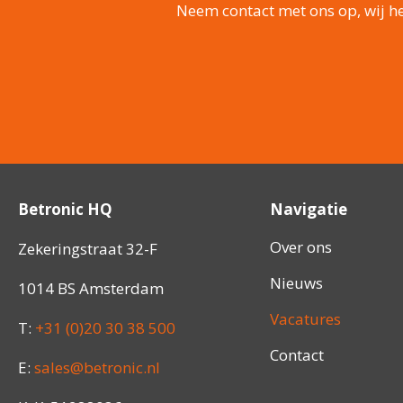
Neem contact met ons op, wij h
Betronic HQ
Navigatie
Over ons
Zekeringstraat 32-F
Nieuws
1014 BS Amsterdam
Vacatures
T:
+31 (0)20 30 38 500
Contact
E:
sales@betronic.nl