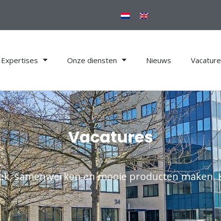
Expertises
Onze diensten
Nieuws
Vacatur
Vacatures
niek, samenwerken en mooie producten maken. 