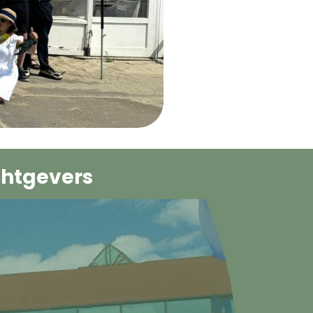
htgevers