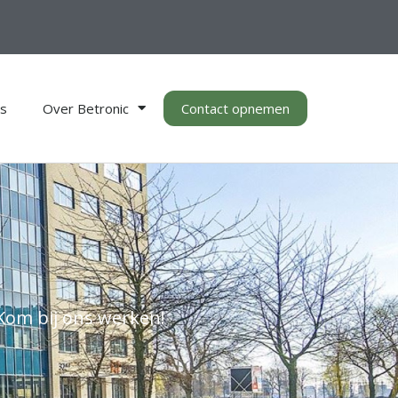
es
Over Betronic
Contact opnemen
Kom bij ons werken!