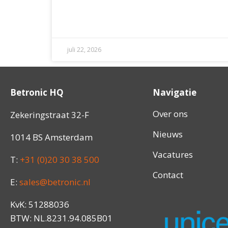
juli 22, 2026
Betronic HQ
Navigatie
Over ons
Zekeringstraat 32-F
Nieuws
1014 BS Amsterdam
Vacatures
T:
+31 (0)20 30 38 500
Contact
E:
sales@betronic.nl
KvK: 51288036
BTW: NL.8231.94.085B01