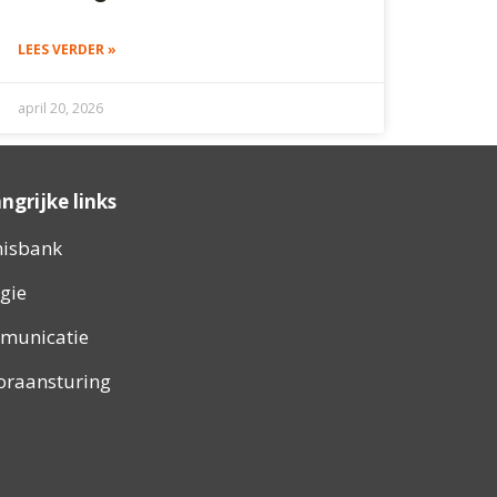
LEES VERDER »
april 20, 2026
ngrijke links
nisbank
gie
municatie
oraansturing