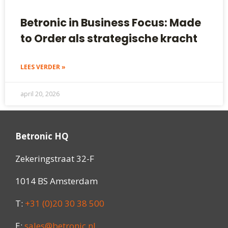
Betronic in Business Focus: Made
to Order als strategische kracht
LEES VERDER »
april 20, 2026
Betronic HQ
Zekeringstraat 32-F
1014 BS Amsterdam
T:
+31 (0)20 30 38 500
E:
sales@betronic.nl