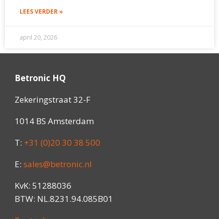
LEES VERDER »
april 20, 2026
Betronic HQ
Zekeringstraat 32-F
1014 BS Amsterdam
T:
+31 (0)20 30 38 500
E:
sales@betronic.nl
KvK: 51288036
BTW: NL.8231.94.085B01